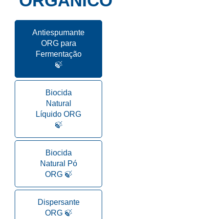
ORGÂNICO
Antiespumante
ORG para
Fermentação
🍃
Biocida
Natural
Líquido ORG
🍃
Biocida
Natural Pó
ORG 🍃
Dispersante
ORG 🍃