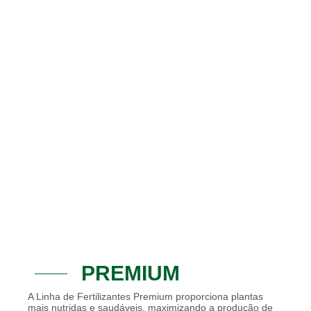
IZANT
ES
PREMI
UM
PREMIUM
A Linha de Fertilizantes Premium proporciona plantas
mais nutridas e saudáveis, maximizando a produção de