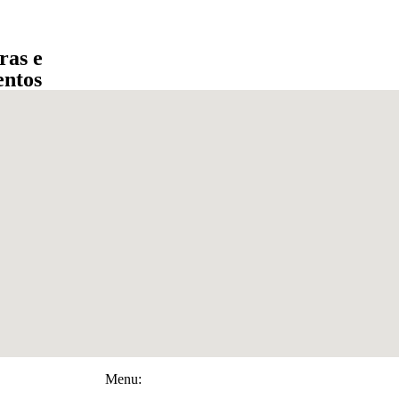
ras e
entos
Menu: