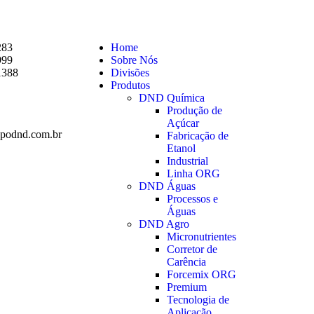
283
Home
999
Sobre Nós
1388
Divisões
Produtos
DND Química
Produção de
Açúcar
podnd.com.br
Fabricação de
Etanol
Industrial
Linha ORG
DND Águas
Processos e
Águas
DND Agro
Micronutrientes
Corretor de
Carência
Forcemix ORG
Premium
Tecnologia de
Aplicação