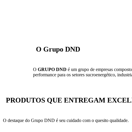
Soluções químicas para fabricação de açúcar e etanol
Responsabilidade com o meio ambiente. Plantas mais sau
Soluções químicas para ETA e ETE
Saiba Mais
Saiba Mais
Saiba Mais
O Grupo DND
O
GRUPO DND
é um grupo de empresas composto
performance para os setores sucroenergético, industria
PRODUTOS QUE ENTREGAM EXCEL
O destaque do Grupo DND é seu cuidado com o quesito qualidade.