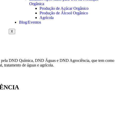
Orgânica
Produção de Açúcar Orgânico
Produção de Álcool Orgânico
Agrícola
Blog/Eventos
dáveis e nutridas.
X
 pela DND Química, DND Águas e DND Agrociência, que tem como obje
l, tratamento de águas e agrícola.
ÊNCIA