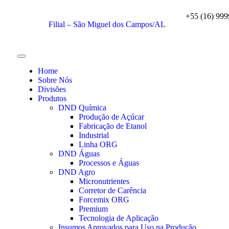
+55 (16) 99
Filial – São Miguel dos Campos/AL
Home
Sobre Nós
Divisões
Produtos
DND Química
Produção de Açúcar
Fabricação de Etanol
Industrial
Linha ORG
DND Águas
Processos e Águas
DND Agro
Micronutrientes
Corretor de Carência
Forcemix ORG
Premium
Tecnologia de Aplicação
Insumos Aprovados para Uso na Produção